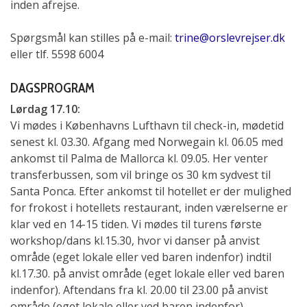
inden afrejse.
Spørgsmål kan stilles på e-mail:
trine@orslevrejser.dk
eller tlf. 5598 6004
DAGSPROGRAM
Lørdag 17.10:
Vi mødes i Københavns Lufthavn til check-in, mødetid
senest kl. 03.30. Afgang med Norwegain kl. 06.05 med
ankomst til Palma de Mallorca kl. 09.05. Her venter
transferbussen, som vil bringe os 30 km sydvest til
Santa Ponca. Efter ankomst til hotellet er der mulighed
for frokost i hotellets restaurant, inden værelserne er
klar ved en 14-15 tiden. Vi mødes til turens første
workshop/dans kl.15.30, hvor vi danser på anvist
område (eget lokale eller ved baren indenfor) indtil
kl.17.30. på anvist område (eget lokale eller ved baren
indenfor). Aftendans fra kl. 20.00 til 23.00 på anvist
område (eget lokale eller ved baren indenfor).