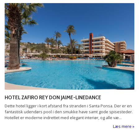
E-mail:
info@orslevrejser.dk
Facebook:
orslevrejser
LinkedIn:
orslev rejser
Adresse:
Ørslev Gruppe og
Specialrejser A/S
Københavnsvej 347
DK-4760
Vordingborg
HOTEL ZAFIRO REY DON JAIME-LINEDANCE
Kontaktformular
Dette hotel ligger i kort afstand fra stranden i Santa Ponsa. Der er en
fantastisk udendørs pool i den smukke have samt gode spisesteder.
Hotellet er moderne indrettet med elegant interiør, og alle væ...
Læs mere