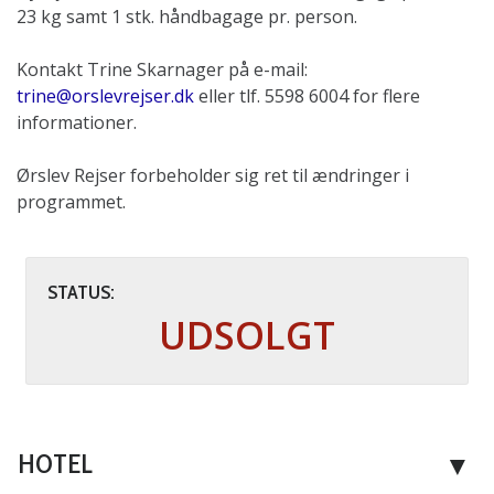
23 kg samt 1 stk. håndbagage pr. person.
Kontakt Trine Skarnager på e-mail:
trine@orslevrejser.dk
eller tlf. 5598 6004 for flere
informationer.
Ørslev Rejser forbeholder sig ret til ændringer i
programmet.
STATUS:
UDSOLGT
KONTAKT OS
HOTEL
Telefon:
+45 55 98 60 04