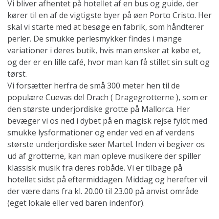
Vi bliver afhentet på hotellet af en bus og guide, der
kører til en af de vigtigste byer på øen Porto Cristo. Her
skal vi starte med at besøge en fabrik, som håndterer
perler. De smukke perlesmykker findes i mange
variationer i deres butik, hvis man ønsker at købe et,
og der er en lille café, hvor man kan få stillet sin sult og
tørst.
Vi forsætter herfra de små 300 meter hen til de
populære Cuevas del Drach ( Dragegrotterne ), som er
den største underjordiske grotte på Mallorca. Her
bevæger vi os ned i dybet på en magisk rejse fyldt med
smukke lysformationer og ender ved en af verdens
største underjordiske søer Martel. Inden vi begiver os
ud af grotterne, kan man opleve musikere der spiller
klassisk musik fra deres robåde. Vi er tilbage på
hotellet sidst på eftermiddagen. Middag og herefter vil
der være dans fra kl. 20.00 til 23.00 på anvist område
(eget lokale eller ved baren indenfor).