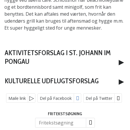
og et bordtennisbord samt minigolf, som frit kan
benyttes. Det kan aftales med værten, hvornår den
udendørs grill kan bruges til aftensmad og hygge m.m.
Et super hyggeligt sted for unge mennesker.
KONTAKT OS
AKTIVITETSFORSLAG I ST. JOHANN IM
Telefon:
+45 55 98 60 04
PONGAU
E-mail:
info@orslevrejser.dk
KULTURELLE UDFLUGTSFORSLAG
Facebook:
orslevrejser
Maile link
Del på Facebook
Del på Twitter
LinkedIn:
orslev rejser
SOCIALE MEDIER
Adresse:
Ørslev Gruppe og
FRITEKSTSØGNING
Specialrejser A/S
Københavnsvej 347