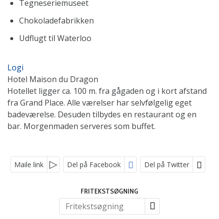
Tegneseriemuseet
Chokoladefabrikken
Udflugt til Waterloo
Logi
Hotel Maison du Dragon
Hotellet ligger ca. 100 m. fra gågaden og i kort afstand
fra Grand Place. Alle værelser har selvfølgelig eget
badeværelse. Desuden tilbydes en restaurant og en
bar. Morgenmaden serveres som buffet.
KONTAKT OS
Maile link
Del på Facebook
Del på Twitter
Telefon:
+45 55 98 60 04
SOCIALE MEDIER
FRITEKSTSØGNING
E-mail:
info@orslevrejser.dk