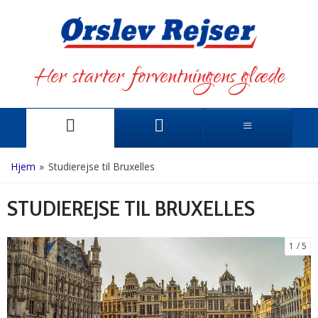
Her starter forventningens glæde
Hjem
»
Studierejse til Bruxelles
STUDIEREJSE TIL BRUXELLES
1
5