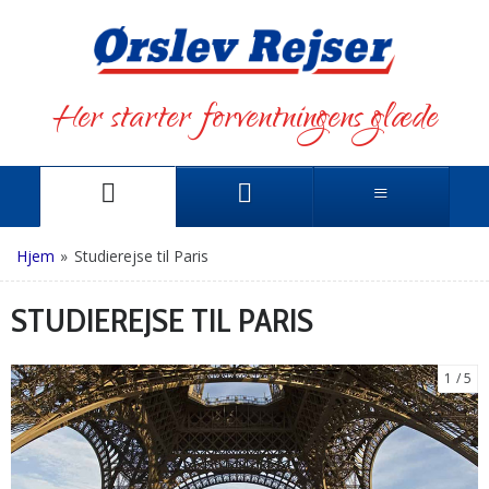
Her starter forventningens glæde
Hjem
»
Studierejse til Paris
STUDIEREJSE TIL PARIS
1
5