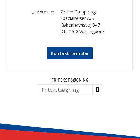
Adresse:
Ørslev Gruppe og
Specialrejser A/S
Københavnsvej 347
DK-4760
Vordingborg
Kontaktformular
SOCIALE MEDIER
FRITEKSTSØGNING
FACEBOOK
ELEKTRONISK NYHEDSBREV MED TIPS OG TILBUD
Ørslev Gruppe og Specialrejser A/S
Københavnsvej 347
DK-4760
Vordingborg
Telefon
55 98 60 04